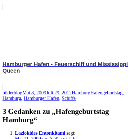
Hamburger Hafen - Feuerschiff und Mississippi
Queen
Autor
Veröffentlicht
Kategorien
Schlagwörter
bilderblog
Mai 8, 2009
Juli 29, 2012
Hamburg
Hafengeburtstag
,
am
Hamburg
,
Hamburger Hafen
,
Schiffe
3 Gedanken zu „Hafengeburtstag
Hamburg“
Lazlokides Entonkitami
sagt:
Mai 11, 2009 um 6:59 a.m. Uhr