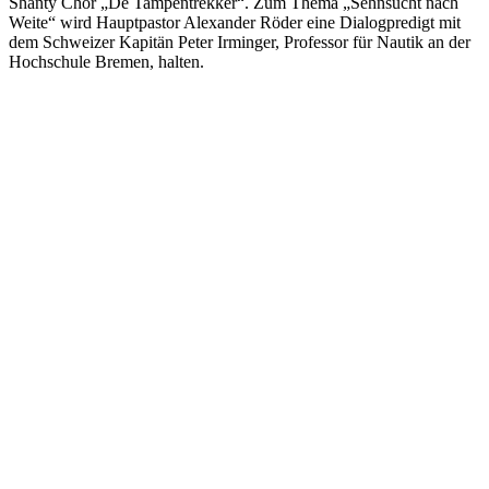
Shanty Chor „De Tampentrekker“. Zum Thema „Sehnsucht nach
Weite“ wird Hauptpastor Alexander Röder eine Dialogpredigt mit
dem Schweizer Kapitän Peter Irminger, Professor für Nautik an der
Hochschule Bremen, halten.