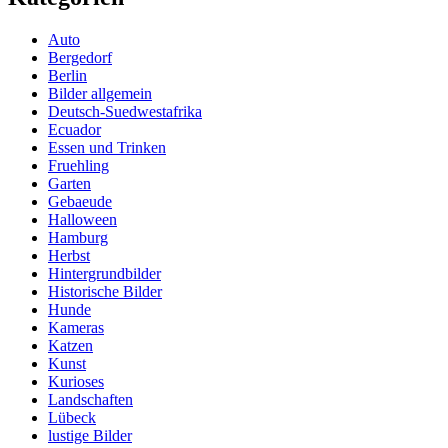
Auto
Bergedorf
Berlin
Bilder allgemein
Deutsch-Suedwestafrika
Ecuador
Essen und Trinken
Fruehling
Garten
Gebaeude
Halloween
Hamburg
Herbst
Hintergrundbilder
Historische Bilder
Hunde
Kameras
Katzen
Kunst
Kurioses
Landschaften
Lübeck
lustige Bilder