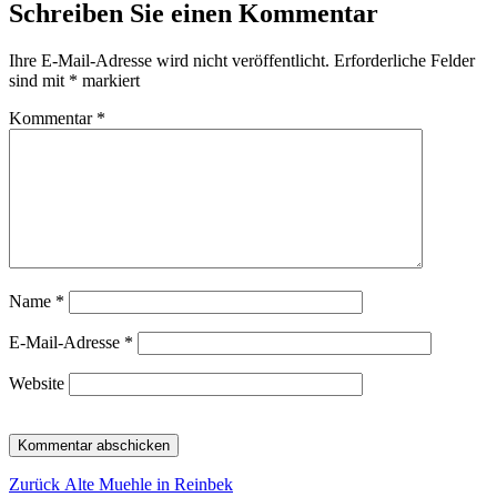
Schreiben Sie einen Kommentar
Ihre E-Mail-Adresse wird nicht veröffentlicht.
Erforderliche Felder
sind mit
*
markiert
Kommentar
*
Name
*
E-Mail-Adresse
*
Website
Beitragsnavigation
Vorheriger
Zurück
Alte Muehle in Reinbek