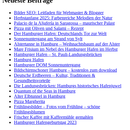
Neueste Beiträge
Bilder SEO: Leitfaden für Webmaster & Blogger
Herbstanfang 2025: Farbenreiche Melodien der Natur
Palacio de la Aljafería in Saragossa – maurischer Palast
Pizza mit Oliven und Salami – Rezept
Der Hamburger Hafen: Deutschlands Tor zur Welt
Sonnenuntergang am Strand von Sylt
Alstertanne in Hamburg – Weihnachtsbaum auf der Alster
Mare Frisium im Nebel des Hamburger Hafen im Herbst
Hamburger Hafen – St. Pauli-Landungsbrücken
Hamburg Hafen
Hamburger DOM Sonnenuntergang
Bildschirmschoner Hamburg – kostenlos zum download
Deutsche Erdbeeren – Kultur, Traditionen &
Gesundheitsvorteile
Die Landungsbrücken: Hamburgs historisches Hafenjuwel
Quantum of the Seas in Hamburg
Alter Elbtunnel in Hamburg
Pizza Margherita
Frühlingsbilder – Fotos vom Frühling – schöne
Frühlingsblumen
Frischer Kaffee mit Kaffeemühle gemahlen
Hamburger Hafengeburtstag 2023