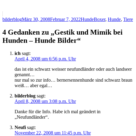
Autor
Veröffentlicht
Kategorien
Schlagwörter
bilderblog
März 30, 2008
Februar 7, 2022
Hunde
Boxer
,
Hunde
,
Tiere
am
4 Gedanken zu „Gestik und Mimik bei
Hunden – Hunde Bilder“
ich
sagt:
April 4, 2008 um 6:56 p.m. Uhr
das ist ein schwarz weisser neufundländer oder auch landseer
genannt…
nur mal so zur info… bernersennenhunde sind schwarz braun
weiß… aber egal…
bilderblog
sagt:
April 8, 2008 um 3:08 p.m. Uhr
Danke für die Info. Habe ich mal geändert in
„Neufundländer“.
Neufi
sagt:
November 22, 2008 um 11:45 p.m. Uhr