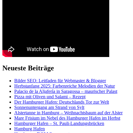
Neueste Beiträge
Bilder SEO: Leitfaden für Webmaster & Blogger
Herbstanfang 2025: Farbenreiche Melodien der Natur
Palacio de la Aljafería in Saragossa – maurischer Palast
Pizza mit Oliven und Salami – Rezept
Der Hamburger Hafen: Deutschlands Tor zur Welt
Sonnenuntergang am Strand von Sylt
Alstertanne in Hamburg – Weihnachtsbaum auf der Alster
Mare Frisium im Nebel des Hamburger Hafen im Herbst
Hamburger Hafen – St. Pauli-Landungsbrücken
Hamburg Hafen