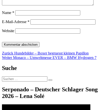
Name
*
E-Mail-Adresse
*
Website
Beitragsnavigation
Vorheriger
Zurück
Hundebilder – Boxer begruesst kleinen Papillon
Nächster
Beitrag:
Weiter
Monaco – Umweltmesse EVER – BMW Hydrogen 7
Beitrag:
Suche
Suche
Suchen
nach:
Serponado – Deutscher Schlager Song
2026 – Lena Solé