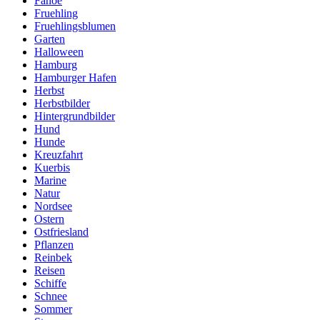
Fanoe
Fruehling
Fruehlingsblumen
Garten
Halloween
Hamburg
Hamburger Hafen
Herbst
Herbstbilder
Hintergrundbilder
Hund
Hunde
Kreuzfahrt
Kuerbis
Marine
Natur
Nordsee
Ostern
Ostfriesland
Pflanzen
Reinbek
Reisen
Schiffe
Schnee
Sommer