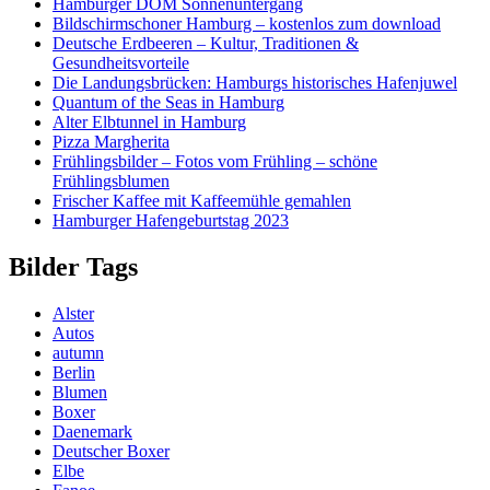
Hamburger DOM Sonnenuntergang
Bildschirmschoner Hamburg – kostenlos zum download
Deutsche Erdbeeren – Kultur, Traditionen &
Gesundheitsvorteile
Die Landungsbrücken: Hamburgs historisches Hafenjuwel
Quantum of the Seas in Hamburg
Alter Elbtunnel in Hamburg
Pizza Margherita
Frühlingsbilder – Fotos vom Frühling – schöne
Frühlingsblumen
Frischer Kaffee mit Kaffeemühle gemahlen
Hamburger Hafengeburtstag 2023
Bilder Tags
Alster
Autos
autumn
Berlin
Blumen
Boxer
Daenemark
Deutscher Boxer
Elbe