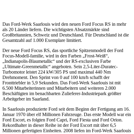
Das Ford-Werk Saarlouis wird den neuen Ford Focus RS in mehr
als 20 Länder liefern. Die wichtigsten Absatzmärkte sind
Großbritannien, Schweiz und Deutschland. Für Deutschland ist die
Gesamtzahl auf 1.000 Exemplare limitiert.
Der neue Ford Focus RS, das sportliche Spitzenmodell der Ford
Focus-Modell-familie, wird in den Farben „Frost-Weiß“,
„Indianapolis-Blaumetallic“ und der RS-exclusiven Farbe
„Ultimate-Greenmetallic“ angeboten. Sein 2,5-Liter-Duratec-
Turbomotor leistet 224 kW/305 PS und maximal 440 Nm
Drehmoment. Den Sprint von 0 auf 100 km/h schafft der
Fronttriebler in 5,9 Sekunden. Das Ford-Werk Saarlouis ist mit
6.500 Mitarbeiterinnen und Mitarbeitern und weiteren 2.000
Beschäftigten im benachbarten Zulieferer-Industriepark größter
Arbeitgeber im Saarland.
In Saarlouis produzierte Ford seit dem Beginn der Fertigung am 16.
Januar 1970 über elf Millionen Fahrzeuge. Das erste Modell war ein
Ford Escort, es folgten Ford Capri, Ford Fiesta und Ford Orion.
Rekordhalter in dieser Reihe ist der Ford Escort mit über 6,5
Millionen gefertigten Einheiten. 2008 liefen im Ford-Werk Saarlouis