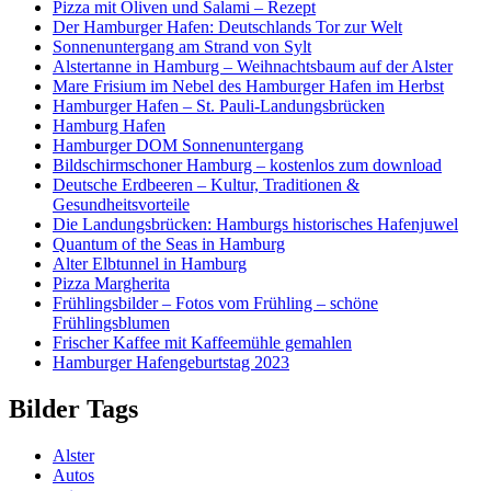
Pizza mit Oliven und Salami – Rezept
Der Hamburger Hafen: Deutschlands Tor zur Welt
Sonnenuntergang am Strand von Sylt
Alstertanne in Hamburg – Weihnachtsbaum auf der Alster
Mare Frisium im Nebel des Hamburger Hafen im Herbst
Hamburger Hafen – St. Pauli-Landungsbrücken
Hamburg Hafen
Hamburger DOM Sonnenuntergang
Bildschirmschoner Hamburg – kostenlos zum download
Deutsche Erdbeeren – Kultur, Traditionen &
Gesundheitsvorteile
Die Landungsbrücken: Hamburgs historisches Hafenjuwel
Quantum of the Seas in Hamburg
Alter Elbtunnel in Hamburg
Pizza Margherita
Frühlingsbilder – Fotos vom Frühling – schöne
Frühlingsblumen
Frischer Kaffee mit Kaffeemühle gemahlen
Hamburger Hafengeburtstag 2023
Bilder Tags
Alster
Autos