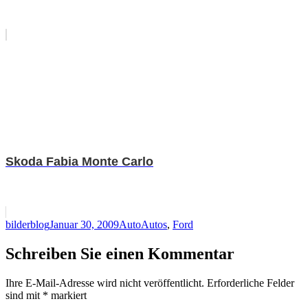
Skoda Fabia Monte Carlo
Autor
Veröffentlicht
Kategorien
Schlagwörter
bilderblog
Januar 30, 2009
Auto
Autos
,
Ford
am
Schreiben Sie einen Kommentar
Ihre E-Mail-Adresse wird nicht veröffentlicht.
Erforderliche Felder
sind mit
*
markiert