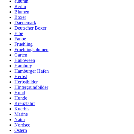
autumn
Berlin
Blumen
Boxer
Daenemark
Deutscher Boxer
Elbe
Fanoe
Fruehling
Fruehlingsblumen
Garten
Halloween
Hamburg
Hamburger Hafen
Herbst
Herbstbilder
Hintergrundbilder
Hund
Hunde
Kreuzfahrt
Kuerbis
Marine
Natur
Nordsee
Ostern