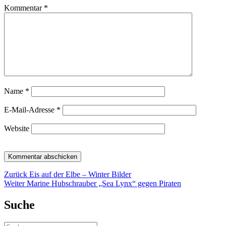
Kommentar
*
Name
*
E-Mail-Adresse
*
Website
Beitragsnavigation
Vorheriger
Zurück
Eis auf der Elbe – Winter Bilder
Nächster
Beitrag:
Weiter
Marine Hubschrauber „Sea Lynx“ gegen Piraten
Beitrag:
Suche
Suche