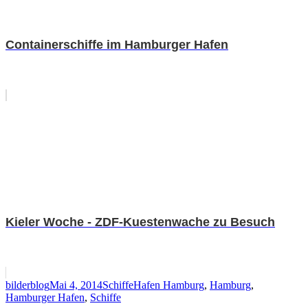
Containerschiffe im Hamburger Hafen
Kieler Woche - ZDF-Kuestenwache zu Besuch
Autor
Veröffentlicht
Kategorien
Schlagwörter
bilderblog
Mai 4, 2014
Schiffe
Hafen Hamburg
,
Hamburg
,
am
Hamburger Hafen
,
Schiffe