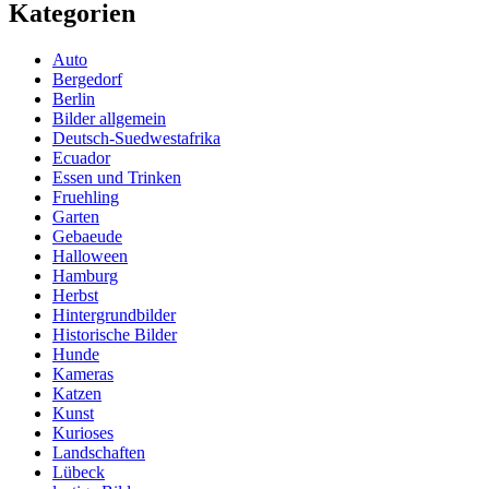
Kategorien
Auto
Bergedorf
Berlin
Bilder allgemein
Deutsch-Suedwestafrika
Ecuador
Essen und Trinken
Fruehling
Garten
Gebaeude
Halloween
Hamburg
Herbst
Hintergrundbilder
Historische Bilder
Hunde
Kameras
Katzen
Kunst
Kurioses
Landschaften
Lübeck