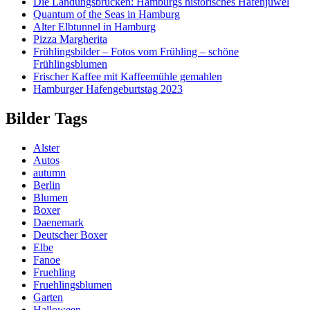
Die Landungsbrücken: Hamburgs historisches Hafenjuwel
Quantum of the Seas in Hamburg
Alter Elbtunnel in Hamburg
Pizza Margherita
Frühlingsbilder – Fotos vom Frühling – schöne
Frühlingsblumen
Frischer Kaffee mit Kaffeemühle gemahlen
Hamburger Hafengeburtstag 2023
Bilder Tags
Alster
Autos
autumn
Berlin
Blumen
Boxer
Daenemark
Deutscher Boxer
Elbe
Fanoe
Fruehling
Fruehlingsblumen
Garten
Halloween