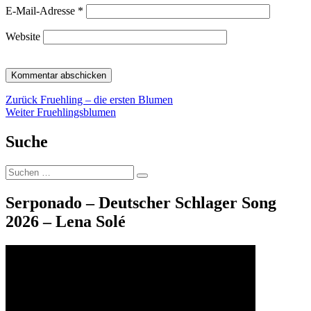
E-Mail-Adresse
*
Website
Beitragsnavigation
Vorheriger
Zurück
Fruehling – die ersten Blumen
Nächster
Beitrag:
Weiter
Fruehlingsblumen
Beitrag:
Suche
Suche
Suchen
nach:
Serponado – Deutscher Schlager Song
2026 – Lena Solé