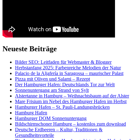
Neueste Beiträge
Bilder SEO: Leitfaden für Webmaster & Blogger
Herbstanfang 2025: Farbenreiche Melodien der Natur
Palacio de la Aljafería in Saragossa – maurischer Palast
Pizza mit Oliven und Salami – Rezept
Der Hamburger Hafen: Deutschlands Tor zur Welt
Sonnenuntergang am Strand von Sylt
Alstertanne in Hamburg – Weihnachtsbaum auf der Alster
Mare Frisium im Nebel des Hamburger Hafen im Herbst
Hamburger Hafen – St. Pauli-Landungsbrücken
Hamburg Hafen
Hamburger DOM Sonnenuntergang
Bildschirmschoner Hamburg – kostenlos zum download
Deutsche Erdbeeren – Kultur, Traditionen &
Gesundheitsvorteile