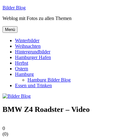
Zum
Bilder Blog
Inhalt
Weblog mit Fotos zu allen Themen
springen
Menü
Winterbilder
Weihnachten
Hintergrundbilder
Hamburger Hafen
Herbst
Ostern
Hamburg
Hamburg Bilder Blog
Essen und Trinken
BMW Z4 Roadster – Video
0
(
0
)