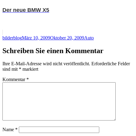
Der neue BMW X5
Autor
Veröffentlicht
Kategorien
bilderblog
März 10, 2009
Oktober 20, 2009
Auto
am
Schreiben Sie einen Kommentar
Ihre E-Mail-Adresse wird nicht veröffentlicht.
Erforderliche Felder
sind mit
*
markiert
Kommentar
*
Name
*