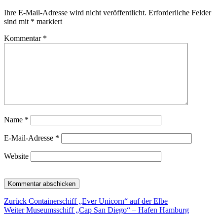
Ihre E-Mail-Adresse wird nicht veröffentlicht.
Erforderliche Felder
sind mit
*
markiert
Kommentar
*
Name
*
E-Mail-Adresse
*
Website
Beitragsnavigation
Vorheriger
Zurück
Containerschiff „Ever Unicorn“ auf der Elbe
Nächster
Beitrag:
Weiter
Museumsschiff „Cap San Diego“ – Hafen Hamburg
Beitrag: