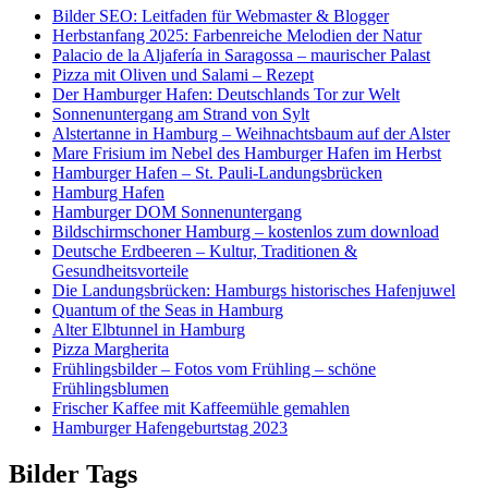
Bilder SEO: Leitfaden für Webmaster & Blogger
Herbstanfang 2025: Farbenreiche Melodien der Natur
Palacio de la Aljafería in Saragossa – maurischer Palast
Pizza mit Oliven und Salami – Rezept
Der Hamburger Hafen: Deutschlands Tor zur Welt
Sonnenuntergang am Strand von Sylt
Alstertanne in Hamburg – Weihnachtsbaum auf der Alster
Mare Frisium im Nebel des Hamburger Hafen im Herbst
Hamburger Hafen – St. Pauli-Landungsbrücken
Hamburg Hafen
Hamburger DOM Sonnenuntergang
Bildschirmschoner Hamburg – kostenlos zum download
Deutsche Erdbeeren – Kultur, Traditionen &
Gesundheitsvorteile
Die Landungsbrücken: Hamburgs historisches Hafenjuwel
Quantum of the Seas in Hamburg
Alter Elbtunnel in Hamburg
Pizza Margherita
Frühlingsbilder – Fotos vom Frühling – schöne
Frühlingsblumen
Frischer Kaffee mit Kaffeemühle gemahlen
Hamburger Hafengeburtstag 2023
Bilder Tags