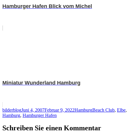
Hamburger Hafen Blick vom Michel
Miniatur Wunderland Hamburg
Autor
Veröffentlicht
Kategorien
Schlagwörter
bilderblog
Juni 4, 2007
Februar 9, 2022
Hamburg
Beach Club
,
Elbe
,
am
Hamburg
,
Hamburger Hafen
Schreiben Sie einen Kommentar