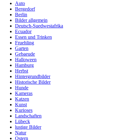
Auto
Bergedorf
Berlin
Bilder allgemein
Deutsch-Suedwestafrika
Ecuador
Essen und Trinken
Fruehling
Garten
Gebaeude
Halloween
Hamburg
Herbst
Hintergrundbilder
Historische Bilder
Hunde
Kameras
Katzen
Kunst
Kurioses
Landschaften
Lübeck
lustige Bilder
Natur
Ostern