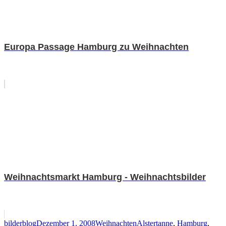
Europa Passage Hamburg zu Weihnachten
Weihnachtsmarkt Hamburg - Weihnachtsbilder
Autor
Veröffentlicht
Kategorien
Schlagwörter
bilderblog
Dezember 1, 2008
Weihnachten
Alstertanne
,
Hamburg
,