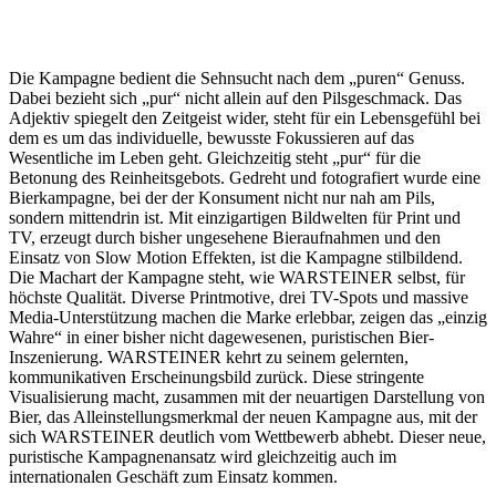
Die Kampagne bedient die Sehnsucht nach dem „puren“ Genuss.
Dabei bezieht sich „pur“ nicht allein auf den Pilsgeschmack. Das
Adjektiv spiegelt den Zeitgeist wider, steht für ein Lebensgefühl bei
dem es um das individuelle, bewusste Fokussieren auf das
Wesentliche im Leben geht. Gleichzeitig steht „pur“ für die
Betonung des Reinheitsgebots. Gedreht und fotografiert wurde eine
Bierkampagne, bei der der Konsument nicht nur nah am Pils,
sondern mittendrin ist. Mit einzigartigen Bildwelten für Print und
TV, erzeugt durch bisher ungesehene Bieraufnahmen und den
Einsatz von Slow Motion Effekten, ist die Kampagne stilbildend.
Die Machart der Kampagne steht, wie WARSTEINER selbst, für
höchste Qualität. Diverse Printmotive, drei TV-Spots und massive
Media-Unterstützung machen die Marke erlebbar, zeigen das „einzig
Wahre“ in einer bisher nicht dagewesenen, puristischen Bier-
Inszenierung. WARSTEINER kehrt zu seinem gelernten,
kommunikativen Erscheinungsbild zurück. Diese stringente
Visualisierung macht, zusammen mit der neuartigen Darstellung von
Bier, das Alleinstellungsmerkmal der neuen Kampagne aus, mit der
sich WARSTEINER deutlich vom Wettbewerb abhebt. Dieser neue,
puristische Kampagnenansatz wird gleichzeitig auch im
internationalen Geschäft zum Einsatz kommen.