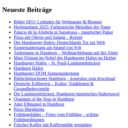
Neueste Beiträge
Bilder SEO: Leitfaden für Webmaster & Blogger
Herbstanfang 2025: Farbenreiche Melodien der Natur
Palacio de la Aljafería in Saragossa – maurischer Palast
Pizza mit Oliven und Salami – Rezept
Der Hamburger Hafen: Deutschlands Tor zur Welt
Sonnenuntergang am Strand von Sylt
Alstertanne in Hamburg – Weihnachtsbaum auf der Alster
Mare Frisium im Nebel des Hamburger Hafen im Herbst
Hamburger Hafen – St. Pauli-Landungsbrücken
Hamburg Hafen
Hamburger DOM Sonnenuntergang
Bildschirmschoner Hamburg – kostenlos zum download
Deutsche Erdbeeren – Kultur, Traditionen &
Gesundheitsvorteile
Die Landungsbrücken: Hamburgs historisches Hafenjuwel
Quantum of the Seas in Hamburg
Alter Elbtunnel in Hamburg
Pizza Margherita
Frühlingsbilder – Fotos vom Frühling – schöne
Frühlingsblumen
Frischer Kaffee mit Kaffeemühle gemahlen