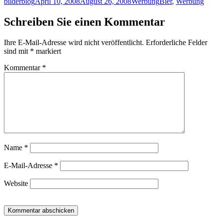
Autor
Veröffentlicht
Kategorien
Schlagwörter
bilderblog
April 10, 2008
August 26, 2008
Werbung
Bier
,
Werbung
am
Schreiben Sie einen Kommentar
Ihre E-Mail-Adresse wird nicht veröffentlicht.
Erforderliche Felder
sind mit
*
markiert
Kommentar
*
Name
*
E-Mail-Adresse
*
Website