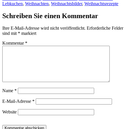
am
Lebkuchen
,
Weihnachten
,
Weihnachtsbilder
,
Weihnachtsrezepte
Schreiben Sie einen Kommentar
Ihre E-Mail-Adresse wird nicht veröffentlicht.
Erforderliche Felder
sind mit
*
markiert
Kommentar
*
Name
*
E-Mail-Adresse
*
Website