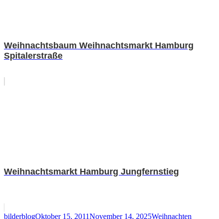
Weihnachtsbaum Weihnachtsmarkt Hamburg
Spitalerstraße
Weihnachtsmarkt Hamburg Jungfernstieg
Autor
Veröffentlicht
Kategorien
Schlagwö
bilderblog
Oktober 15, 2011
November 14, 2025
Weihnachten